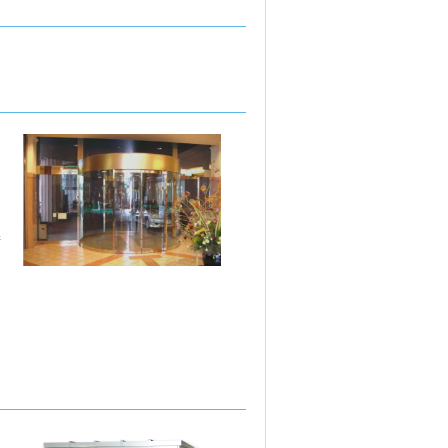
も
ー
る
術
レ