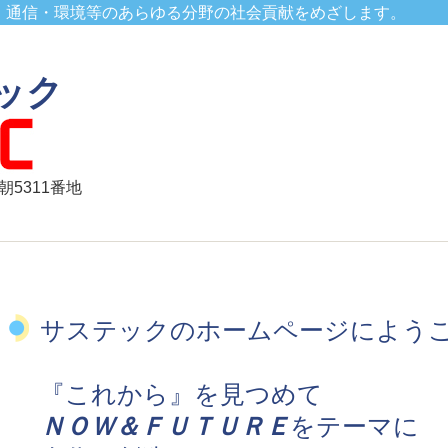
・通信・環境等のあらゆる分野の社会貢献をめざします。
ック
朝5311番地
サステックのホームページによう
『これから』を見つめて
ＮＯＷ＆ＦＵＴＵＲＥ
をテーマに