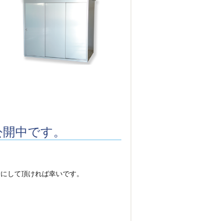
り
公開中です。
考にして頂ければ幸いです。