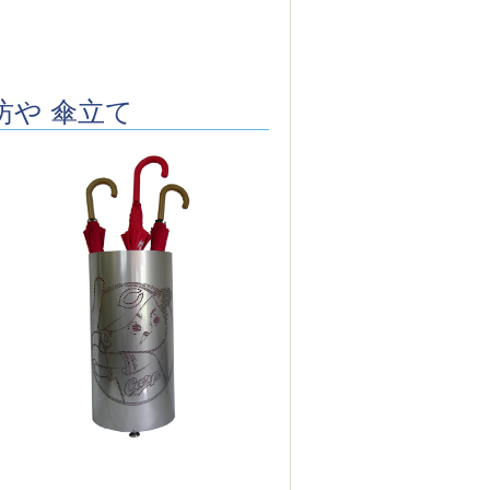
坊や 傘立て