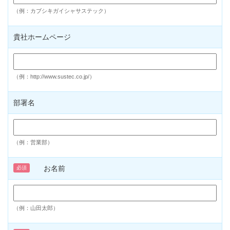
（例：カブシキガイシャサステック）
貴社ホームページ
（例：http://www.sustec.co.jp/）
部署名
（例：営業部）
お名前
必須
（例：山田太郎）