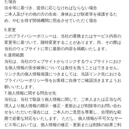
た場合
法令等に基づき、提供に応じなければならない場合
ご本人及びその他の方の生命、身体および財産等を保護するた
め、やむを得ず関係機関に照会させていただく場合
5.変更
このプライバシーポリシーは、当社の業務またはサービス内容の
変更等に基づいて、随時変更することがあります。尚、その際は
当社のウェブサイトに常に最新の内容を掲載いたします。
6.適用範囲
当社は、当社のウェブサイトからリンクするウェブサイトにおけ
る個人情報の安全確保については責任を負うことはできません。
リンク先の個人情報保護につきましては、当該リンク先における
プライバシーポリシー等をお客様ご自身でご確認頂きますようお
願いいたします。
7.個人情報に関する問合せ先
当社は、当社で取扱う個人情報に関して、ご本人または正当な代
理人より個人情報の開示・修正・更新および削除等のお問い合わ
せをいただいた場合には、ご本人のご意思を尊重し、合理的な範
囲で必要な対応をいたします。 ただし、個人情報が不可欠なサー
ビス等においては、個人情報の修正・更新または削除の結果ご利